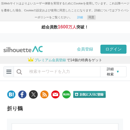
当Webサイトはよりよいユーザー体験を実現するためにCookieを使用しています。これ以降ページ
を遷移した場合、Cookieの設定および使用に同意したことになります。詳細についてはプライバシ
ーポリシーをご覧ください。
詳細
同意
1600
総会員数
万人
突破！
会員登録
ログイン
プレミアム会員登録
で14個の特典をゲット
詳細
▼
検索
折り鶴