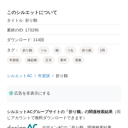
このシルエットについて
タイトル: 折り鶴
素材のID: 173295
ダウンロード: 114回
タグ：
折り鶴
ツル
鶴
つる
折り紙
1羽
年賀状
縁起物
正月
新年
迎春
シルエットAC
年賀状
折り鶴
広告を非表示にする
シルエットACグループサイトの「折り鶴」の関連検索結果
（同
じアカウントで無料ダウンロードできます）
デザインACの「折り鶴」関連検索結果