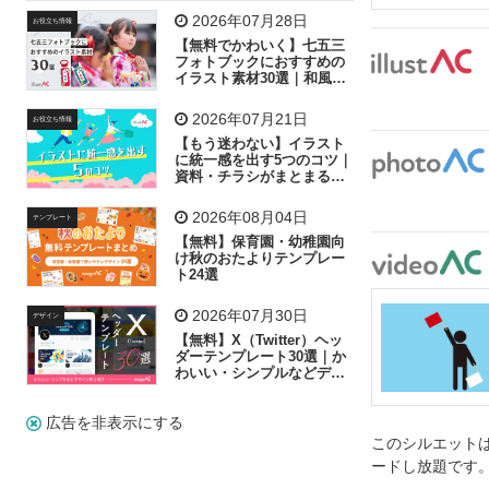
飛行機
グラフ
ビル
魚
家族
書類
2026年07月28日
お役立ち情報
【無料でかわいく】七五三
歩く
工場
会社
太陽
キラキラ
フォトブックにおすすめの
イラスト素材30選｜和風の
飾り付け素材が揃う
人物
虫眼鏡
花火
電車
ビジネス
2026年07月21日
お役立ち情報
子供
作業員
葉
相談
ピクトグラム
【もう迷わない】イラスト
に統一感を出す5つのコツ｜
資料・チラシがまとまるフ
リー素材の選び方
2026年08月04日
テンプレート
【無料】保育園・幼稚園向
け秋のおたよりテンプレー
ト24選
2026年07月30日
デザイン
【無料】X（Twitter）ヘッ
ダーテンプレート30選｜か
わいい・シンプルなどデザ
イン別に紹介
広告を非表示にする
このシルエットは
ードし放題です