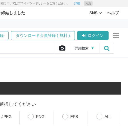
す。詳細についてはプライバシーポリシーをご覧ください。
詳細
同意
を締結しました
SNS
ヘルプ
録
ダウンロード会員登録 ( 無料 )
ログイン
詳細
検索
▼
選択してください
JPEG
PNG
EPS
ALL