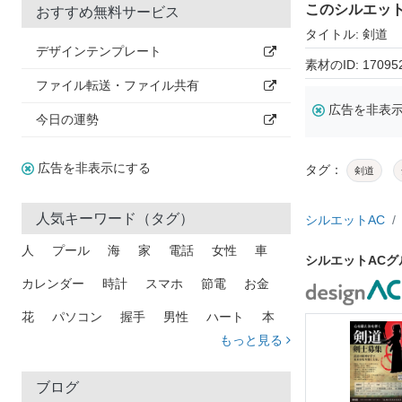
このシルエッ
おすすめ無料サービス
タイトル: 剣道
デザインテンプレート
素材のID: 17095
ファイル転送・ファイル共有
広告を非表
今日の運勢
広告を非表示にする
タグ：
剣道
人気キーワード（タグ）
シルエットAC
人
プール
海
家
電話
女性
車
シルエットAC
カレンダー
時計
スマホ
節電
お金
花
パソコン
握手
男性
ハート
本
もっと見る
矢印
猫
手
メール
トラック
木
犬
吹き出し
カメラ
星
プレゼント
ブログ