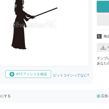
L
商
テンプ
あなた
BTCアドレスを確認
ビットコインってなに?
示にする
広告