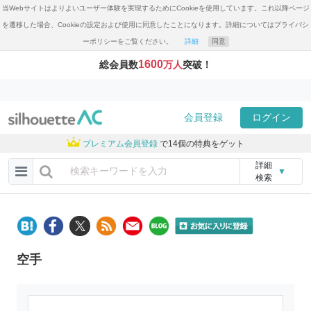
当Webサイトはよりよいユーザー体験を実現するためにCookieを使用しています。これ以降ページ
を遷移した場合、Cookieの設定および使用に同意したことになります。詳細についてはプライバシ
ーポリシーをご覧ください。
詳細
同意
1600
総会員数
万人
突破！
会員登録
ログイン
プレミアム会員登録
で14個の特典をゲット
詳細
▼
検索
空手