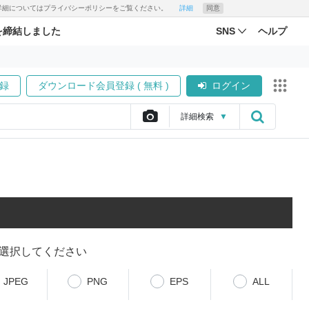
す。詳細についてはプライバシーポリシーをご覧ください。
詳細
同意
を締結しました
SNS
ヘルプ
録
ダウンロード会員登録 ( 無料 )
ログイン
詳細
検索
▼
選択してください
JPEG
PNG
EPS
ALL