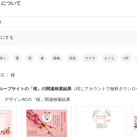
トについて
8
示にする
咲く
蕾
花
春
植物
花見
サクラ
さくら
4月
花
桜
グループサイトの「桜」の関連検索結果
（同じアカウントで無料ダウンロ
デザインACの「桜」関連検索結果