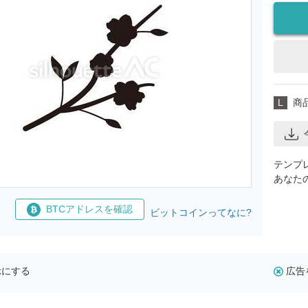
L
商
テンプ
あなた
BTCアドレスを確認
ビットコインってなに?
示にする
広告