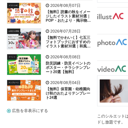
飛行機
グラフ
ビル
魚
家族
書類
2026年08月07日
イラストAC
【無料】読書の秋をイメー
歩く
工場
会社
太陽
キラキラ
ジしたイラスト素材30選｜
POP・おたより・掲示物に
おすすめ
人物
虫眼鏡
花火
電車
ビジネス
2026年07月28日
お役立ち情報
子供
作業員
葉
相談
ピクトグラム
【無料でかわいく】七五三
フォトブックにおすすめの
イラスト素材30選｜和風の
飾り付け素材が揃う
2026年08月08日
イベント
防災訓練・防災イベントの
ポスター・チラシテンプレ
ート20選【無料】
2026年08月04日
テンプレート
【無料】保育園・幼稚園向
け秋のおたよりテンプレー
ト24選
広告を非表示にする
このシルエットは
ドし放題です。