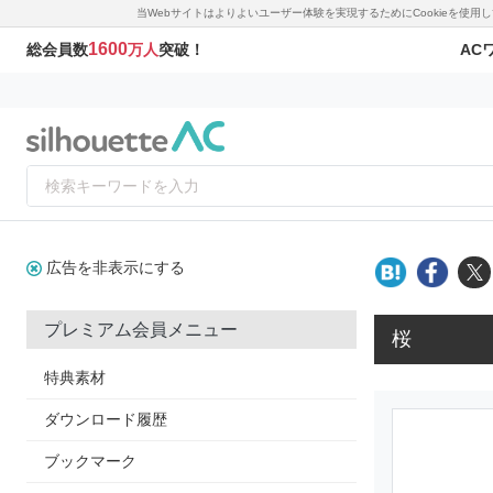
当Webサイトはよりよいユーザー体験を実現するためにCookieを使
1600
AC
総会員数
万人
突破！
広告を非表示にする
プレミアム会員メニュー
桜
特典素材
ダウンロード履歴
ブックマーク