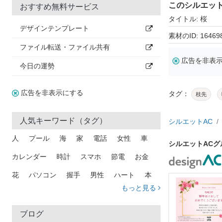
このシルエッ
おすすめ無料サービス
タイトル: 桜
デザインテンプレート
素材のID: 16469
ファイル転送・ファイル共有
広告を非表
今日の運勢
広告を非表示にする
タグ：
枝先
人気キーワード（タグ）
シルエットAC
人
プール
海
家
電話
女性
車
シルエットAC
カレンダー
時計
スマホ
節電
お金
花
パソコン
握手
男性
ハート
本
もっと見る
矢印
猫
手
メール
トラック
木
犬
吹き出し
カメラ
星
プレゼント
ブログ