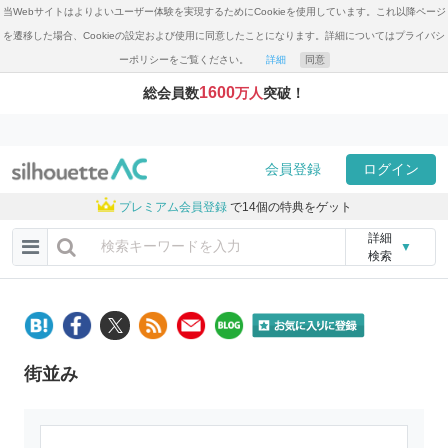
当Webサイトはよりよいユーザー体験を実現するためにCookieを使用しています。これ以降ページ
を遷移した場合、Cookieの設定および使用に同意したことになります。詳細についてはプライバシ
ーポリシーをご覧ください。
詳細
同意
1600
総会員数
万人
突破！
会員登録
ログイン
プレミアム会員登録
で14個の特典をゲット
詳細
▼
検索
街並み