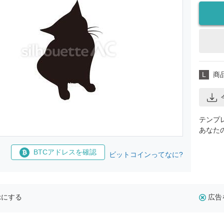
L
商
テンプ
あなた
BTCアドレスを確認
ビットコインってなに?
示にする
広告