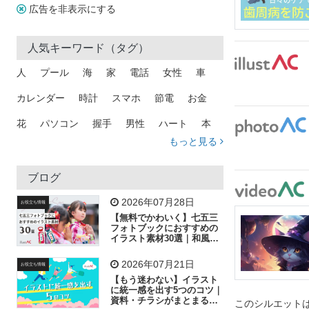
広告を非表示にする
人気キーワード（タグ）
人
プール
海
家
電話
女性
車
カレンダー
時計
スマホ
節電
お金
花
パソコン
握手
男性
ハート
本
もっと見る
矢印
猫
手
メール
トラック
木
犬
吹き出し
カメラ
星
プレゼント
ブログ
飛行機
グラフ
ビル
魚
家族
書類
2026年07月28日
お役立ち情報
【無料でかわいく】七五三
歩く
工場
会社
太陽
キラキラ
フォトブックにおすすめの
イラスト素材30選｜和風の
飾り付け素材が揃う
人物
虫眼鏡
花火
電車
ビジネス
2026年07月21日
お役立ち情報
子供
作業員
葉
相談
ピクトグラム
【もう迷わない】イラスト
に統一感を出す5つのコツ｜
資料・チラシがまとまるフ
このシルエットは