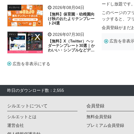
リー素材の選び方
ードし放題です
2026年08月04日
テンプレート
このページのフ
【無料】保育園・幼稚園向
け秋のおたよりテンプレー
ックすると、フ
ト24選
会員登録がまだ
2026年07月30日
デザイン
広告を非表
【無料】X（Twitter）ヘッ
ダーテンプレート30選｜か
わいい・シンプルなどデザ
イン別に紹介
広告を非表示にする
昨日のダウンロード数：2,555
シルエットについて
会員登録
シルエットとは
無料会員登録
運営会社
プレミアム会員登録
個人情報保護方針