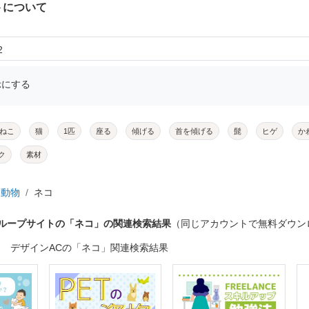
トについて
2
示にする
ねこ
猫
1匹
座る
傾げる
首を傾げる
髭
ヒゲ
か
ク
素材
動物
ネコ
グループサイトの「ネコ」の関連検索結果
（同じアカウントで無料ダウン
デザインACの「ネコ」関連検索結果