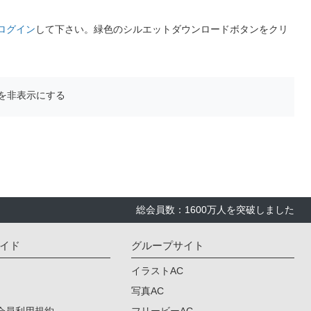
ログイン
して下さい。緑色のシルエットダウンロードボタンをクリ
を非表示にする
総会員数：1600万人を突破しました
イド
グループサイト
イラストAC
写真AC
会員利用規約
フリービーAC