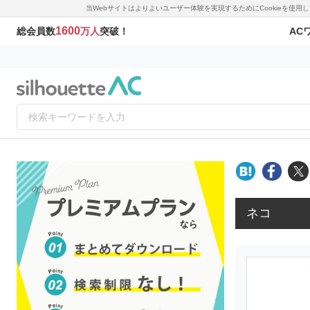
当Webサイトはよりよいユーザー体験を実現するためにCookieを使
1600
AC
総会員数
万人
突破！
ネコ