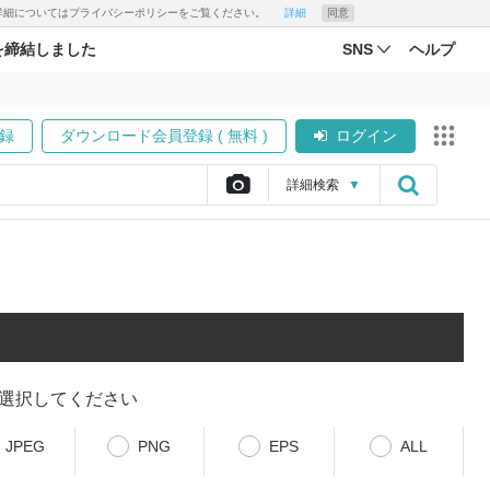
す。詳細についてはプライバシーポリシーをご覧ください。
詳細
同意
を締結しました
SNS
ヘルプ
録
ダウンロード会員登録 ( 無料 )
ログイン
詳細
検索
▼
選択してください
JPEG
PNG
EPS
ALL