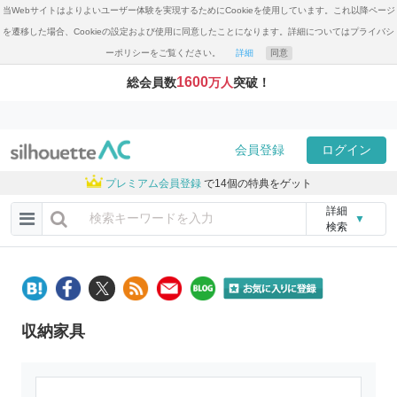
当Webサイトはよりよいユーザー体験を実現するためにCookieを使用しています。これ以降ページ
を遷移した場合、Cookieの設定および使用に同意したことになります。詳細についてはプライバシ
ーポリシーをご覧ください。
詳細
同意
1600
総会員数
万人
突破！
会員登録
ログイン
プレミアム会員登録
で14個の特典をゲット
詳細
▼
検索
収納家具