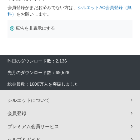
会員登録がまだお済みでない方は、
シルエットAC会員登録（無
料）
をお願いします。
広告を非表示にする
昨日のダウンロード数：2,136
先月のダウンロード数：69,528
総会員数：1600万人を突破しました
シルエットについて
会員登録
プレミアム会員サービス
ヘルプ＆ガイド