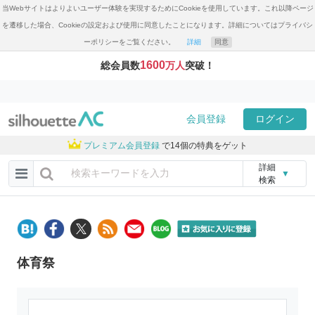
当Webサイトはよりよいユーザー体験を実現するためにCookieを使用しています。これ以降ページ
を遷移した場合、Cookieの設定および使用に同意したことになります。詳細についてはプライバシ
ーポリシーをご覧ください。
詳細
同意
1600
総会員数
万人
突破！
会員登録
ログイン
プレミアム会員登録
で14個の特典をゲット
詳細
▼
検索
体育祭