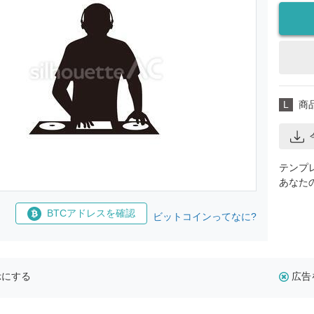
L
商
テンプ
あなた
BTCアドレスを確認
ビットコインってなに?
示にする
広告