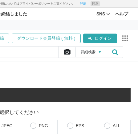
す。詳細についてはプライバシーポリシーをご覧ください。
詳細
同意
を締結しました
SNS
ヘルプ
録
ダウンロード会員登録 ( 無料 )
ログイン
詳細
検索
▼
選択してください
JPEG
PNG
EPS
ALL