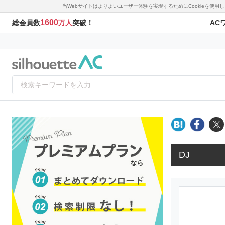
当Webサイトはよりよいユーザー体験を実現するためにCookieを使
1600
AC
総会員数
万人
突破！
DJ