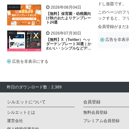
リー素材の選び方
ドし放題です。
2026年08月04日
テンプレート
このページのフ
【無料】保育園・幼稚園向
け秋のおたよりテンプレー
ックすると、フ
ト24選
会員登録がまだ
2026年07月30日
デザイン
広告を非表
【無料】X（Twitter）ヘッ
ダーテンプレート30選｜か
わいい・シンプルなどデザ
イン別に紹介
広告を非表示にする
昨日のダウンロード数：2,389
シルエットについて
会員登録
シルエットとは
無料会員登録
運営会社
プレミアム会員登録
個人情報保護方針