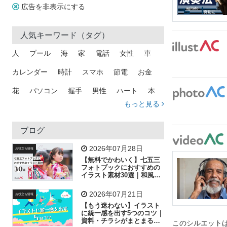
広告を非表示にする
人気キーワード（タグ）
人
プール
海
家
電話
女性
車
カレンダー
時計
スマホ
節電
お金
花
パソコン
握手
男性
ハート
本
もっと見る
矢印
猫
手
メール
トラック
木
犬
吹き出し
カメラ
星
プレゼント
ブログ
飛行機
グラフ
ビル
魚
家族
書類
2026年07月28日
お役立ち情報
【無料でかわいく】七五三
歩く
工場
会社
太陽
キラキラ
フォトブックにおすすめの
イラスト素材30選｜和風の
飾り付け素材が揃う
人物
虫眼鏡
花火
電車
ビジネス
2026年07月21日
お役立ち情報
子供
作業員
葉
相談
ピクトグラム
【もう迷わない】イラスト
に統一感を出す5つのコツ｜
資料・チラシがまとまるフ
このシルエットは