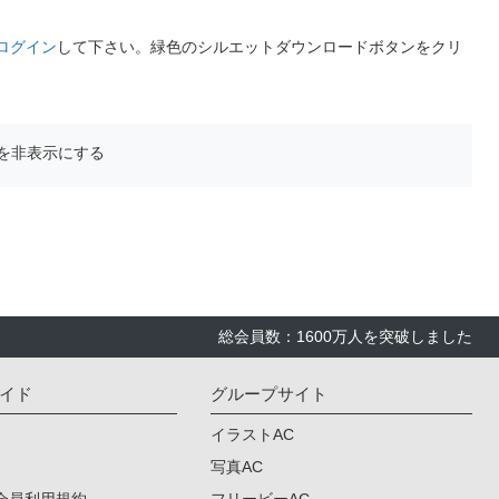
ログイン
して下さい。緑色のシルエットダウンロードボタンをクリ
を非表示にする
総会員数：1600万人を突破しました
イド
グループサイト
イラストAC
写真AC
会員利用規約
フリービーAC