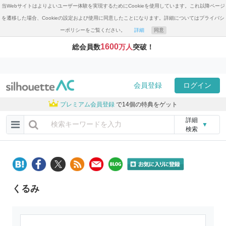
当Webサイトはよりよいユーザー体験を実現するためにCookieを使用しています。これ以降ページ
を遷移した場合、Cookieの設定および使用に同意したことになります。詳細についてはプライバシ
ーポリシーをご覧ください。
詳細
同意
1600
総会員数
万人
突破！
会員登録
ログイン
プレミアム会員登録
で14個の特典をゲット
詳細
▼
検索
くるみ