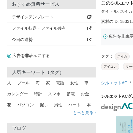
このシルエッ
おすすめ無料サービス
タイトル: スイカ
デザインテンプレート
素材のID: 15331
ファイル転送・ファイル共有
広告を非表
今日の運勢
広告を非表示にする
タグ：
スイカ
アイコン
マー
人気キーワード（タグ）
人
プール
海
家
電話
女性
車
シルエットAC
カレンダー
時計
スマホ
節電
お金
シルエットAC
花
パソコン
握手
男性
ハート
本
もっと見る
矢印
猫
手
メール
トラック
木
犬
吹き出し
カメラ
星
プレゼント
ブログ