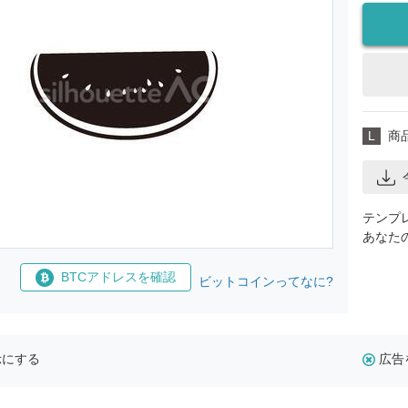
L
商
テンプ
あなた
BTCアドレスを確認
ビットコインってなに?
示にする
広告