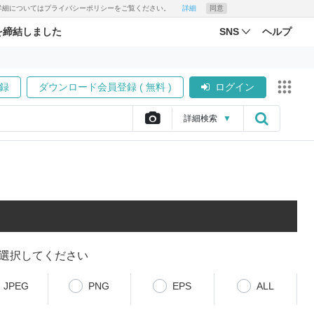
す。詳細についてはプライバシーポリシーをご覧ください。
詳細
同意
を締結しました
SNS
ヘルプ
録
ダウンロード会員登録 ( 無料 )
ログイン
詳細
検索
▼
選択してください
JPEG
PNG
EPS
ALL