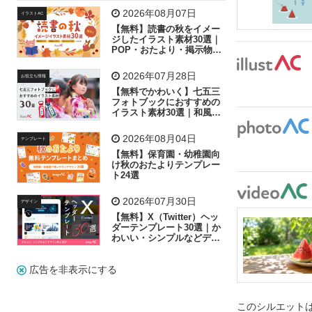
飛行機
グラフ
ビル
魚
家族
書類
2026年08月07日
イラストAC
【無料】読書の秋をイメー
歩く
工場
会社
太陽
キラキラ
ジしたイラスト素材30選｜
POP・おたより・掲示物に
おすすめ
人物
虫眼鏡
花火
電車
ビジネス
2026年07月28日
お役立ち情報
子供
作業員
葉
相談
ピクトグラム
【無料でかわいく】七五三
フォトブックにおすすめの
イラスト素材30選｜和風の
飾り付け素材が揃う
2026年08月04日
テンプレート
【無料】保育園・幼稚園向
け秋のおたよりテンプレー
ト24選
2026年07月30日
デザイン
【無料】X（Twitter）ヘッ
ダーテンプレート30選｜か
わいい・シンプルなどデザ
イン別に紹介
広告を非表示にする
このシルエットは