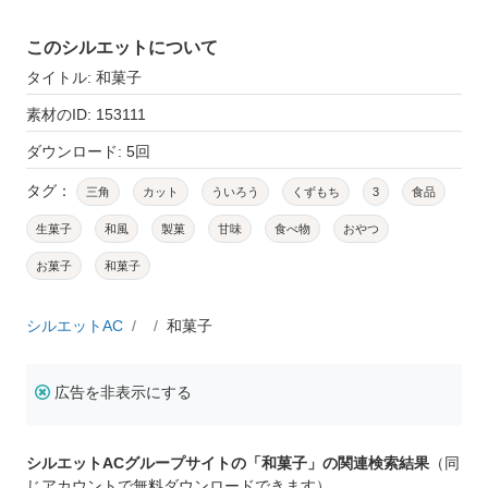
このシルエットについて
タイトル: 和菓子
素材のID: 153111
ダウンロード: 5回
タグ：
三角
カット
ういろう
くずもち
3
食品
生菓子
和風
製菓
甘味
食べ物
おやつ
お菓子
和菓子
シルエットAC
和菓子
広告を非表示にする
シルエットACグループサイトの「和菓子」の関連検索結果
（同
じアカウントで無料ダウンロードできます）