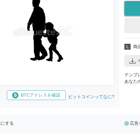
L
商
テンプ
あなた
BTCアドレスを確認
ビットコインってなに?
示にする
広告