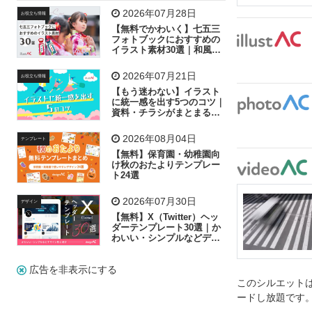
飛行機
グラフ
ビル
魚
家族
書類
2026年07月28日
お役立ち情報
【無料でかわいく】七五三
歩く
工場
会社
太陽
キラキラ
フォトブックにおすすめの
イラスト素材30選｜和風の
飾り付け素材が揃う
人物
虫眼鏡
花火
電車
ビジネス
2026年07月21日
お役立ち情報
子供
作業員
葉
相談
ピクトグラム
【もう迷わない】イラスト
に統一感を出す5つのコツ｜
資料・チラシがまとまるフ
リー素材の選び方
2026年08月04日
テンプレート
【無料】保育園・幼稚園向
け秋のおたよりテンプレー
ト24選
2026年07月30日
デザイン
【無料】X（Twitter）ヘッ
ダーテンプレート30選｜か
わいい・シンプルなどデザ
イン別に紹介
広告を非表示にする
このシルエットは
ードし放題です