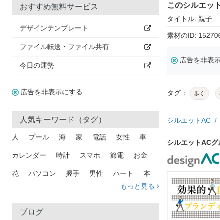
このシルエッ
おすすめ無料サービス
タイトル: 親子
デザインテンプレート
素材のID: 15270
ファイル転送・ファイル共有
広告を非表
今日の運勢
広告を非表示にする
タグ：
歩く
人気キーワード（タグ）
シルエットAC
人
プール
海
家
電話
女性
車
シルエットAC
カレンダー
時計
スマホ
節電
お金
花
パソコン
握手
男性
ハート
本
もっと見る
矢印
猫
手
メール
トラック
木
犬
吹き出し
カメラ
星
プレゼント
ブログ