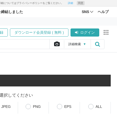
す。詳細についてはプライバシーポリシーをご覧ください。
詳細
同意
を締結しました
SNS
ヘルプ
録
ダウンロード会員登録 ( 無料 )
ログイン
詳細
検索
▼
選択してください
JPEG
PNG
EPS
ALL