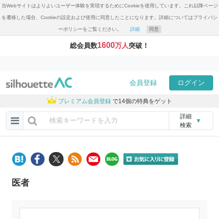
当Webサイトはよりよいユーザー体験を実現するためにCookieを使用しています。これ以降ページ
を遷移した場合、Cookieの設定および使用に同意したことになります。詳細についてはプライバシ
ーポリシーをご覧ください。
詳細
同意
1600
総会員数
万人
突破！
会員登録
ログイン
プレミアム会員登録
で14個の特典をゲット
詳細
▼
検索
医者