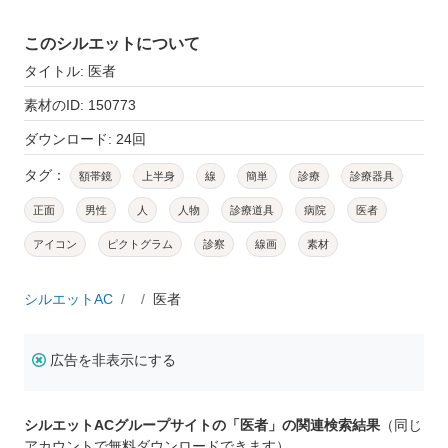
このシルエットについて
タイトル: 医者
素材のID: 150773
ダウンロード: 24回
タグ：
額帯鏡
上半身
線
簡単
診療
診療器具
正面
男性
人
人物
診療道具
病院
医者
アイコン
ピクトグラム
診察
線画
素材
シルエットAC
医者
広告を非表示にする
シルエットACグループサイトの「医者」の関連検索結果
（同じ
アカウントで無料ダウンロードできます）