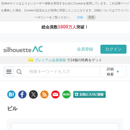
当Webサイトはよりよいユーザー体験を実現するためにCookieを使用しています。これ以降ページ
を遷移した場合、Cookieの設定および使用に同意したことになります。詳細についてはプライバシ
ーポリシーをご覧ください。
詳細
同意
1600
総会員数
万人
突破！
会員登録
ログイン
プレミアム会員登録
で14個の特典をゲット
詳細
▼
検索
ビル