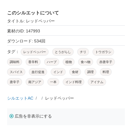
このシルエットについて
タイトル: レッドペッパー
素材のID: 147993
ダウンロード: 534回
タグ：
レッドペッパー
とうがらし
チリ
トウガラシ
調味料
香辛料
ハーブ
植物
食べ物
赤唐辛子
スパイス
血行促進
インド
食材
調理
料理
唐辛子
南アジア
一本
インド料理
アイテム
シルエットAC
レッドペッパー
広告を非表示にする