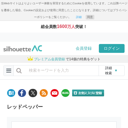
当Webサイトはよりよいユーザー体験を実現するためにCookieを使用しています。これ以降ページ
を遷移した場合、Cookieの設定および使用に同意したことになります。詳細についてはプライバシ
ーポリシーをご覧ください。
詳細
同意
1600
総会員数
万人
突破！
会員登録
ログイン
プレミアム会員登録
で14個の特典をゲット
詳細
▼
検索
レッドペッパー