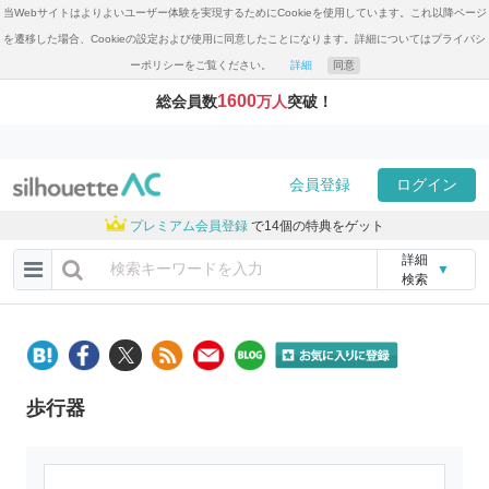
当Webサイトはよりよいユーザー体験を実現するためにCookieを使用しています。これ以降ページ
を遷移した場合、Cookieの設定および使用に同意したことになります。詳細についてはプライバシ
ーポリシーをご覧ください。
詳細
同意
1600
総会員数
万人
突破！
会員登録
ログイン
プレミアム会員登録
で14個の特典をゲット
詳細
▼
検索
歩行器