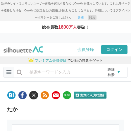
当Webサイトはよりよいユーザー体験を実現するためにCookieを使用しています。これ以降ページ
を遷移した場合、Cookieの設定および使用に同意したことになります。詳細についてはプライバシ
ーポリシーをご覧ください。
詳細
同意
1600
総会員数
万人
突破！
会員登録
ログイン
プレミアム会員登録
で14個の特典をゲット
詳細
▼
検索
たか