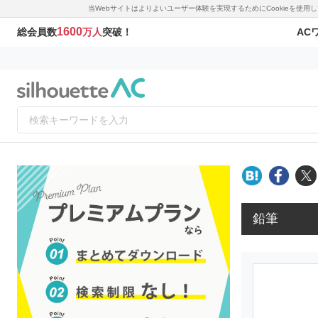
当Webサイトはよりよいユーザー体験を実現するためにCookieを使
1600
AC
総会員数
万人
突破！
鉛筆