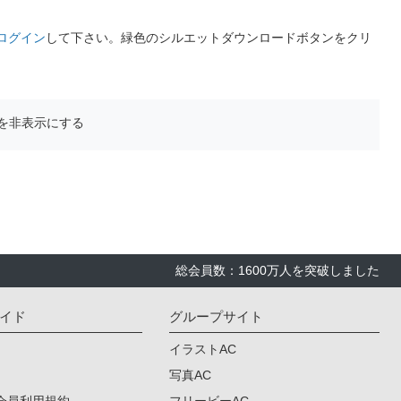
ログイン
して下さい。緑色のシルエットダウンロードボタンをクリ
を非表示にする
総会員数：1600万人を突破しました
イド
グループサイト
イラストAC
写真AC
会員利用規約
フリービーAC