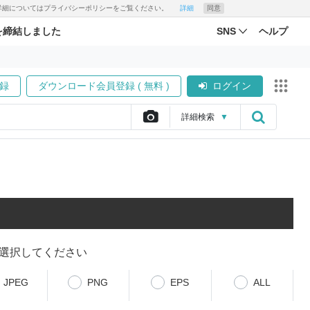
す。詳細についてはプライバシーポリシーをご覧ください。
詳細
同意
を締結しました
SNS
ヘルプ
録
ダウンロード会員登録 ( 無料 )
ログイン
詳細
検索
▼
選択してください
JPEG
PNG
EPS
ALL