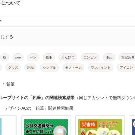
トについて
7
示にする
線
pen
ペン
鉛筆
えんぴつ
エンピツ
筆記
筆記用具
グッズ
用品
シンプル
モノトーン
ワンポイント
アイコン
鉛筆
グループサイトの「鉛筆」の関連検索結果
（同じアカウントで無料ダウン
デザインACの「鉛筆」関連検索結果