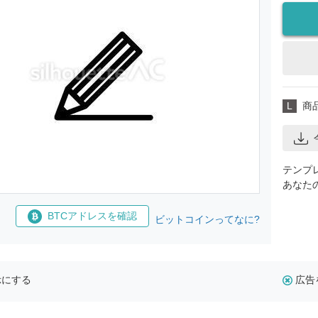
L
商
テンプ
あなた
BTCアドレスを確認
ビットコインってなに?
示にする
広告