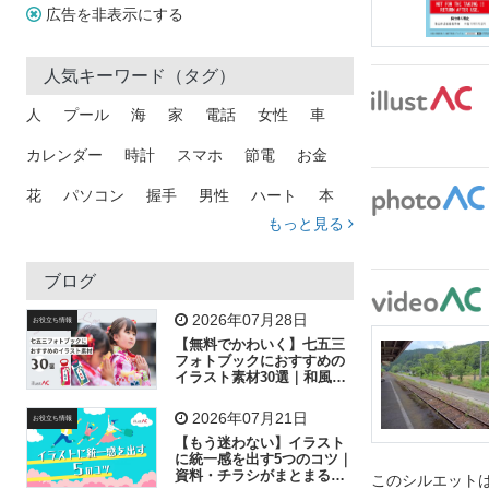
広告を非表示にする
人気キーワード（タグ）
人
プール
海
家
電話
女性
車
カレンダー
時計
スマホ
節電
お金
花
パソコン
握手
男性
ハート
本
もっと見る
矢印
猫
手
メール
トラック
木
犬
吹き出し
カメラ
星
プレゼント
ブログ
飛行機
グラフ
ビル
魚
家族
書類
2026年07月28日
お役立ち情報
【無料でかわいく】七五三
歩く
工場
会社
太陽
キラキラ
フォトブックにおすすめの
イラスト素材30選｜和風の
飾り付け素材が揃う
人物
虫眼鏡
花火
電車
ビジネス
2026年07月21日
お役立ち情報
子供
作業員
葉
相談
ピクトグラム
【もう迷わない】イラスト
に統一感を出す5つのコツ｜
資料・チラシがまとまるフ
このシルエットは