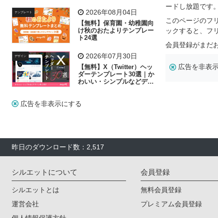
リー素材の選び方
ードし放題です
2026年08月04日
テンプレート
このページのフ
【無料】保育園・幼稚園向
け秋のおたよりテンプレー
ックすると、フ
ト24選
会員登録がまだ
2026年07月30日
デザイン
広告を非表
【無料】X（Twitter）ヘッ
ダーテンプレート30選｜か
わいい・シンプルなどデザ
イン別に紹介
広告を非表示にする
昨日のダウンロード数：2,517
シルエットについて
会員登録
シルエットとは
無料会員登録
運営会社
プレミアム会員登録
個人情報保護方針