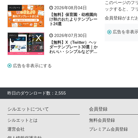
飾り付け素材が揃う
このページのフ
2026年08月04日
ックすると、フ
テンプレート
【無料】保育園・幼稚園向
会員登録がまだ
け秋のおたよりテンプレー
ト24選
広告を非表
2026年07月30日
デザイン
【無料】X（Twitter）ヘッ
ダーテンプレート30選｜か
わいい・シンプルなどデザ
イン別に紹介
広告を非表示にする
昨日のダウンロード数：2,555
シルエットについて
会員登録
シルエットとは
無料会員登録
運営会社
プレミアム会員登録
個人情報保護方針