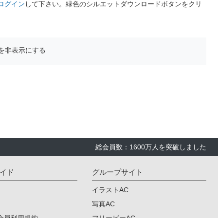
ログイン
して下さい。緑色のシルエットダウンロードボタンをクリ
を非表示にする
総会員数：1600万人を突破しました
イド
グループサイト
イラストAC
写真AC
会員利用規約
フリービーAC