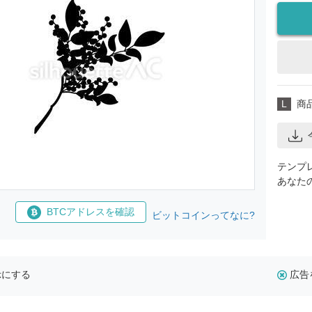
L
商
テンプ
あなた
BTCアドレスを確認
ビットコインってなに?
示にする
広告