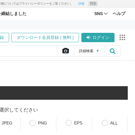
す。詳細についてはプライバシーポリシーをご覧ください。
詳細
同意
を締結しました
SNS
ヘルプ
録
ダウンロード会員登録 ( 無料 )
ログイン
詳細
検索
▼
選択してください
JPEG
PNG
EPS
ALL