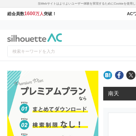
当Webサイトはよりよいユーザー体験を実現するためにCookieを使
1600
AC
総会員数
万人
突破！
南天