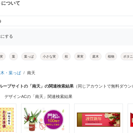
トについて
9
示にする
実
葉
葉っぱ
小さな実
枝
果実
庭木
植物
ボタニ
木・葉っぱ
南天
グループサイトの「南天」の関連検索結果
（同じアカウントで無料ダウン
デザインACの「南天」関連検索結果