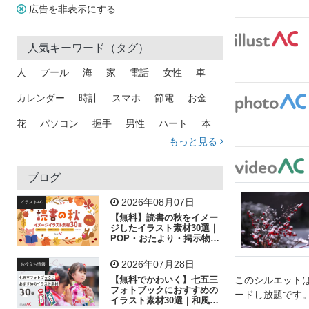
広告を非表示にする
人気キーワード（タグ）
人
プール
海
家
電話
女性
車
カレンダー
時計
スマホ
節電
お金
花
パソコン
握手
男性
ハート
本
もっと見る
矢印
猫
手
メール
トラック
木
犬
吹き出し
カメラ
星
プレゼント
ブログ
飛行機
グラフ
ビル
魚
家族
書類
2026年08月07日
イラストAC
【無料】読書の秋をイメー
歩く
工場
会社
太陽
キラキラ
ジしたイラスト素材30選｜
POP・おたより・掲示物に
おすすめ
人物
虫眼鏡
花火
電車
ビジネス
2026年07月28日
お役立ち情報
子供
作業員
葉
相談
ピクトグラム
【無料でかわいく】七五三
このシルエットは
フォトブックにおすすめの
ードし放題です
イラスト素材30選｜和風の