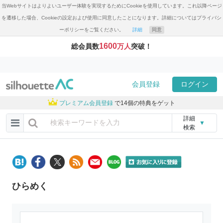
当Webサイトはよりよいユーザー体験を実現するためにCookieを使用しています。これ以降ページ
を遷移した場合、Cookieの設定および使用に同意したことになります。詳細についてはプライバシ
ーポリシーをご覧ください。
詳細
同意
1600
総会員数
万人
突破！
会員登録
ログイン
プレミアム会員登録
で14個の特典をゲット
詳細
▼
検索
ひらめく