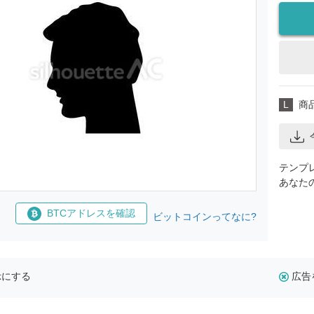
L
商
テンプ
あなた
BTCアドレスを確認
ビットコインってなに?
示にする
広告