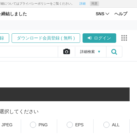
す。詳細についてはプライバシーポリシーをご覧ください。
詳細
同意
を締結しました
SNS
ヘルプ
録
ダウンロード会員登録 ( 無料 )
ログイン
詳細
検索
▼
選択してください
JPEG
PNG
EPS
ALL