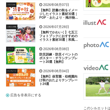
飛行機
グラフ
ビル
魚
家族
書類
2026年08月07日
イラストAC
【無料】読書の秋をイメー
歩く
工場
会社
太陽
キラキラ
ジしたイラスト素材30選｜
POP・おたより・掲示物に
おすすめ
人物
虫眼鏡
花火
電車
ビジネス
2026年07月28日
お役立ち情報
子供
作業員
葉
相談
ピクトグラム
【無料でかわいく】七五三
フォトブックにおすすめの
イラスト素材30選｜和風の
飾り付け素材が揃う
2026年08月08日
イベント
防災訓練・防災イベントの
ポスター・チラシテンプレ
ート20選【無料】
2026年08月04日
テンプレート
【無料】保育園・幼稚園向
け秋のおたよりテンプレー
ト24選
広告を非表示にする
このシルエットは