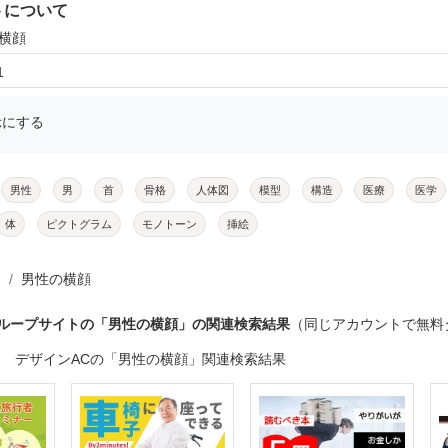
トについて
の横顔
1
示にする
男性
男
首
骨格
人体図
模型
構造
医療
医学
体
ピクトグラム
モノトーン
挿絵
男性の横顔
グループサイトの「男性の横顔」の関連検索結果
（同じアカウントで無料
デザインACの「男性の横顔」関連検索結果