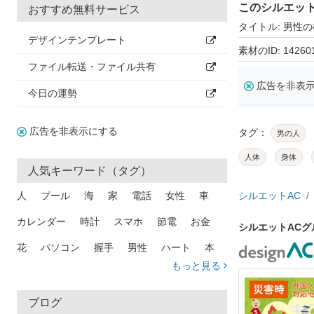
このシルエッ
おすすめ無料サービス
タイトル: 男性
デザインテンプレート
素材のID: 14260
ファイル転送・ファイル共有
広告を非表
今日の運勢
広告を非表示にする
タグ：
男の人
人体
身体
人気キーワード（タグ）
人
プール
海
家
電話
女性
車
シルエットAC
カレンダー
時計
スマホ
節電
お金
シルエットAC
花
パソコン
握手
男性
ハート
本
もっと見る
矢印
猫
手
メール
トラック
木
犬
吹き出し
カメラ
星
プレゼント
ブログ