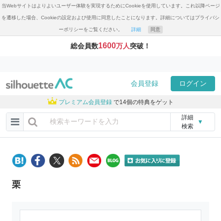
当Webサイトはよりよいユーザー体験を実現するためにCookieを使用しています。これ以降ページ
を遷移した場合、Cookieの設定および使用に同意したことになります。詳細についてはプライバシ
ーポリシーをご覧ください。
詳細
同意
1600
総会員数
万人
突破！
会員登録
ログイン
プレミアム会員登録
で14個の特典をゲット
詳細
▼
検索
栗