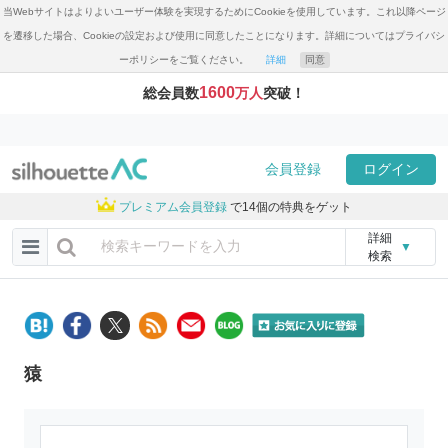
当Webサイトはよりよいユーザー体験を実現するためにCookieを使用しています。これ以降ページ
を遷移した場合、Cookieの設定および使用に同意したことになります。詳細についてはプライバシ
ーポリシーをご覧ください。
詳細
同意
1600
総会員数
万人
突破！
会員登録
ログイン
プレミアム会員登録
で14個の特典をゲット
詳細
▼
検索
猿