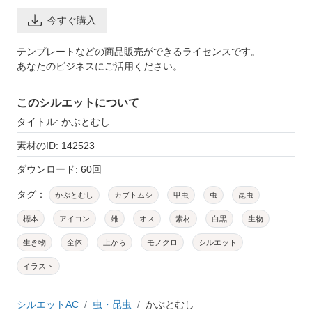
今すぐ購入
テンプレートなどの商品販売ができるライセンスです。
あなたのビジネスにご活用ください。
このシルエットについて
タイトル: かぶとむし
素材のID: 142523
ダウンロード: 60回
タグ：
かぶとむし
カブトムシ
甲虫
虫
昆虫
標本
アイコン
雄
オス
素材
白黒
生物
生き物
全体
上から
モノクロ
シルエット
イラスト
シルエットAC
虫・昆虫
かぶとむし