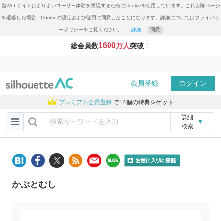
当Webサイトはよりよいユーザー体験を実現するためにCookieを使用しています。これ以降ページ
を遷移した場合、Cookieの設定および使用に同意したことになります。詳細についてはプライバシ
ーポリシーをご覧ください。
詳細
同意
1600
総会員数
万人
突破！
会員登録
ログイン
プレミアム会員登録
で14個の特典をゲット
詳細
▼
検索
かぶとむし