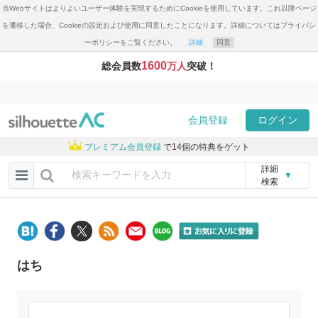
当Webサイトはよりよいユーザー体験を実現するためにCookieを使用しています。これ以降ページ
を遷移した場合、Cookieの設定および使用に同意したことになります。詳細についてはプライバシ
ーポリシーをご覧ください。
詳細
同意
1600
総会員数
万人
突破！
会員登録
ログイン
プレミアム会員登録
で14個の特典をゲット
詳細
▼
検索
はち