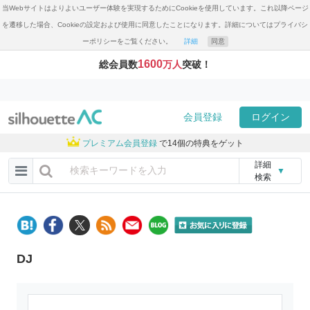
当Webサイトはよりよいユーザー体験を実現するためにCookieを使用しています。これ以降ページ
を遷移した場合、Cookieの設定および使用に同意したことになります。詳細についてはプライバシ
ーポリシーをご覧ください。
詳細
同意
1600
総会員数
万人
突破！
会員登録
ログイン
プレミアム会員登録
で14個の特典をゲット
詳細
▼
検索
DJ