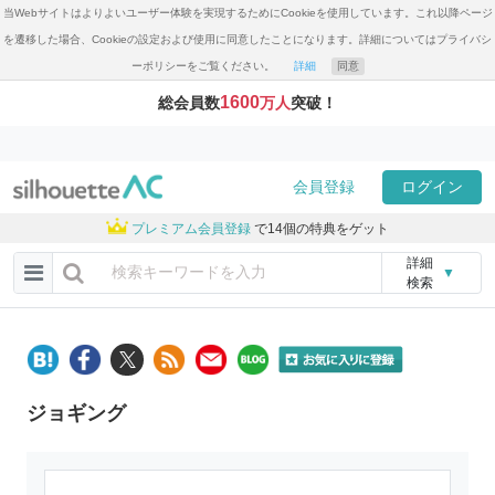
当Webサイトはよりよいユーザー体験を実現するためにCookieを使用しています。これ以降ページ
を遷移した場合、Cookieの設定および使用に同意したことになります。詳細についてはプライバシ
ーポリシーをご覧ください。
詳細
同意
1600
総会員数
万人
突破！
会員登録
ログイン
プレミアム会員登録
で14個の特典をゲット
詳細
▼
検索
ジョギング