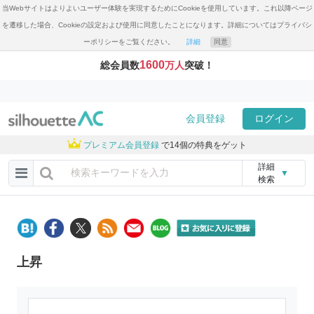
当Webサイトはよりよいユーザー体験を実現するためにCookieを使用しています。これ以降ページ
を遷移した場合、Cookieの設定および使用に同意したことになります。詳細についてはプライバシ
ーポリシーをご覧ください。
詳細
同意
1600
総会員数
万人
突破！
会員登録
ログイン
プレミアム会員登録
で14個の特典をゲット
詳細
▼
検索
上昇