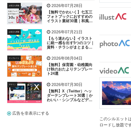
飛行機
グラフ
ビル
魚
家族
書類
2026年07月28日
お役立ち情報
【無料でかわいく】七五三
歩く
工場
会社
太陽
キラキラ
フォトブックにおすすめの
イラスト素材30選｜和風の
飾り付け素材が揃う
人物
虫眼鏡
花火
電車
ビジネス
2026年07月21日
お役立ち情報
子供
作業員
葉
相談
ピクトグラム
【もう迷わない】イラスト
に統一感を出す5つのコツ｜
資料・チラシがまとまるフ
リー素材の選び方
2026年08月04日
テンプレート
【無料】保育園・幼稚園向
け秋のおたよりテンプレー
ト24選
2026年07月30日
デザイン
【無料】X（Twitter）ヘッ
ダーテンプレート30選｜か
わいい・シンプルなどデザ
イン別に紹介
広告を非表示にする
このシルエットは
ロードし放題で