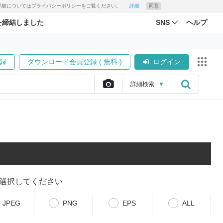
す。詳細についてはプライバシーポリシーをご覧ください。
詳細
同意
を締結しました
SNS
ヘルプ
録
ダウンロード会員登録 ( 無料 )
ログイン
詳細
検索
▼
選択してください
JPEG
PNG
EPS
ALL