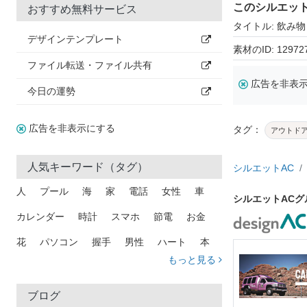
このシルエッ
おすすめ無料サービス
タイトル: 飲み物
デザインテンプレート
素材のID: 12972
ファイル転送・ファイル共有
広告を非表
今日の運勢
広告を非表示にする
タグ：
アウトド
人気キーワード（タグ）
シルエットAC
人
プール
海
家
電話
女性
車
シルエットAC
カレンダー
時計
スマホ
節電
お金
花
パソコン
握手
男性
ハート
本
もっと見る
矢印
猫
手
メール
トラック
木
犬
吹き出し
カメラ
星
プレゼント
ブログ