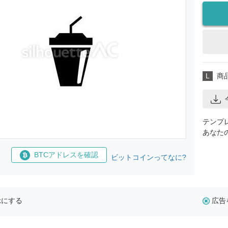
L
商
テンプ
あなた
BTCアドレスを確認
ビットコインってなに?
示にする
広告