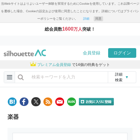
当Webサイトはよりよいユーザー体験を実現するためにCookieを使用しています。これ以降ページ
を遷移した場合、Cookieの設定および使用に同意したことになります。詳細についてはプライバシ
ーポリシーをご覧ください。
詳細
同意
1600
総会員数
万人
突破！
会員登録
ログイン
プレミアム会員登録
で14個の特典をゲット
詳細
▼
検索
楽器