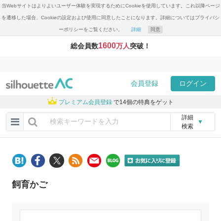
当Webサイトはよりよいユーザー体験を実現するためにCookieを使用しています。これ以降ページ
を遷移した場合、Cookieの設定および使用に同意したことになります。詳細についてはプライバシ
ーポリシーをご覧ください。
詳細
同意
1600
総会員数
万人
突破！
会員登録
ログイン
プレミアム会員登録
で14個の特典をゲット
詳細
▼
検索
飼育かご