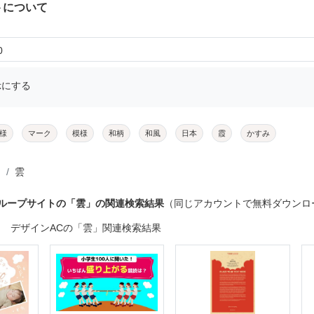
トについて
0
示にする
様
マーク
模様
和柄
和風
日本
霞
かすみ
雲
グループサイトの「雲」の関連検索結果
（同じアカウントで無料ダウンロ
デザインACの「雲」関連検索結果