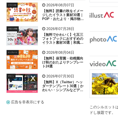
飛行機
グラフ
ビル
魚
家族
書類
2026年08月07日
イラストAC
【無料】読書の秋をイメー
歩く
工場
会社
太陽
キラキラ
ジしたイラスト素材30選｜
POP・おたより・掲示物に
おすすめ
人物
虫眼鏡
花火
電車
ビジネス
2026年07月28日
お役立ち情報
子供
作業員
葉
相談
ピクトグラム
【無料でかわいく】七五三
フォトブックにおすすめの
イラスト素材30選｜和風の
飾り付け素材が揃う
2026年08月04日
テンプレート
【無料】保育園・幼稚園向
け秋のおたよりテンプレー
ト24選
2026年07月30日
デザイン
【無料】X（Twitter）ヘッ
ダーテンプレート30選｜か
わいい・シンプルなどデザ
イン別に紹介
広告を非表示にする
このシルエットは
ドし放題です。