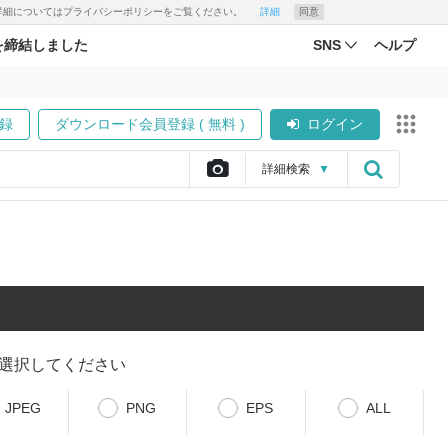
す。詳細についてはプライバシーポリシーをご覧ください。
詳細
同意
を締結しました
SNS
ヘルプ
録
ダウンロード会員登録 ( 無料 )
ログイン
詳細
検索
▼
選択してください
JPEG
PNG
EPS
ALL