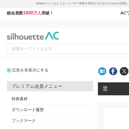
当Webサイトはよりよいユーザー体験を実現するためにCookieを使
1600
AC
総会員数
万人
突破！
広告を非表示にする
プレミアム会員メニュー
雲
特典素材
ダウンロード履歴
ブックマーク