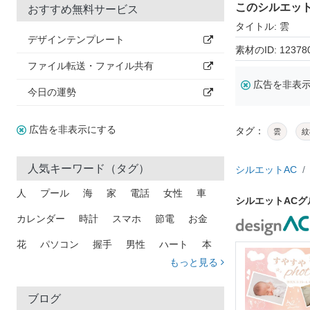
このシルエッ
おすすめ無料サービス
タイトル: 雲
デザインテンプレート
素材のID: 12378
ファイル転送・ファイル共有
広告を非表
今日の運勢
広告を非表示にする
タグ：
雲
紋
人気キーワード（タグ）
シルエットAC
人
プール
海
家
電話
女性
車
シルエットAC
カレンダー
時計
スマホ
節電
お金
花
パソコン
握手
男性
ハート
本
もっと見る
矢印
猫
手
メール
トラック
木
犬
吹き出し
カメラ
星
プレゼント
ブログ