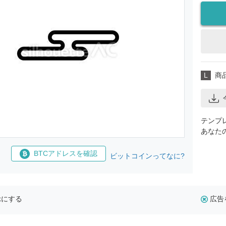
L
商
テンプ
あなた
BTCアドレスを確認
ビットコインってなに?
示にする
広告