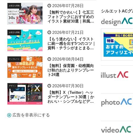
飛行機
グラフ
ビル
魚
家族
書類
2026年07月28日
お役立ち情報
シルエットAC
【無料でかわいく】七五三
歩く
工場
会社
太陽
キラキラ
フォトブックにおすすめの
イラスト素材30選｜和風の
飾り付け素材が揃う
人物
虫眼鏡
花火
電車
ビジネス
2026年07月21日
お役立ち情報
子供
作業員
葉
相談
ピクトグラム
【もう迷わない】イラスト
に統一感を出す5つのコツ｜
資料・チラシがまとまるフ
リー素材の選び方
2026年08月04日
テンプレート
【無料】保育園・幼稚園向
け秋のおたよりテンプレー
ト24選
2026年07月30日
デザイン
【無料】X（Twitter）ヘッ
ダーテンプレート30選｜か
わいい・シンプルなどデザ
イン別に紹介
広告を非表示にする