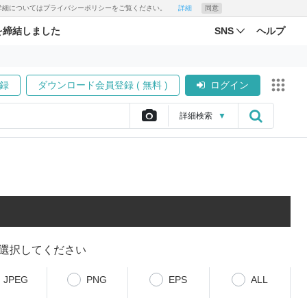
す。詳細についてはプライバシーポリシーをご覧ください。
詳細
同意
を締結しました
SNS
ヘルプ
録
ダウンロード会員登録 ( 無料 )
ログイン
詳細
検索
▼
選択してください
JPEG
PNG
EPS
ALL