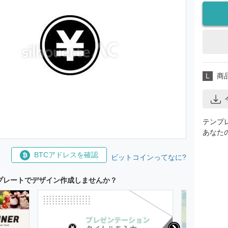
L
商
テンプ
あなた
BTCアドレスを確認
ビットコインってなに?
プレートでデザイン作成しませんか？