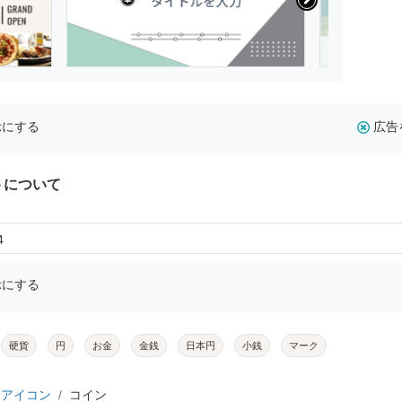
示にする
広告
トについて
4
示にする
硬貨
円
お金
金銭
日本円
小銭
マーク
アイコン
コイン