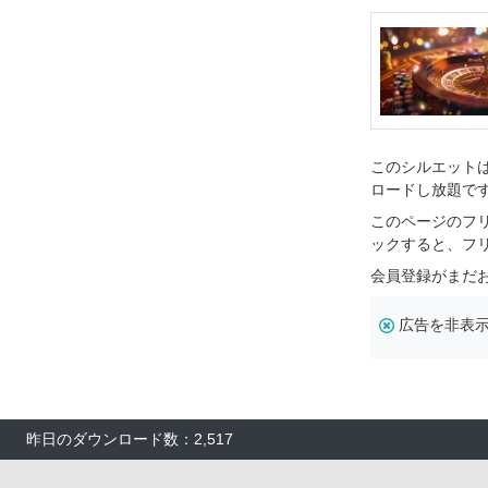
このシルエットは
ロードし放題で
このページのフ
ックすると、フ
会員登録がまだ
広告を非表
昨日のダウンロード数：2,517