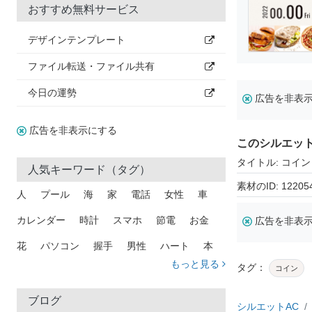
おすすめ無料サービス
デザインテンプレート
ファイル転送・ファイル共有
今日の運勢
広告を非表
広告を非表示にする
このシルエッ
タイトル: コイン
人気キーワード（タグ）
素材のID: 12205
人
プール
海
家
電話
女性
車
カレンダー
時計
スマホ
節電
お金
広告を非表
花
パソコン
握手
男性
ハート
本
もっと見る
タグ：
コイン
矢印
猫
手
メール
トラック
木
犬
吹き出し
カメラ
星
プレゼント
ブログ
シルエットAC