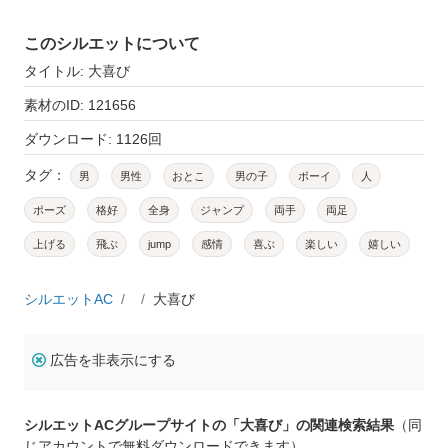
このシルエットについて
タイトル: 大喜び
素材のID: 121656
ダウンロード: 1126回
タグ：
男
男性
おとこ
男の子
ボーイ
人
ポーズ
格好
全身
ジャンプ
両手
両足
上げる
飛ぶ
jump
感情
喜ぶ
楽しい
嬉しい
シルエットAC
大喜び
広告を非表示にする
シルエットACグループサイトの「大喜び」の関連検索結果
（同
じアカウントで無料ダウンロードできます）