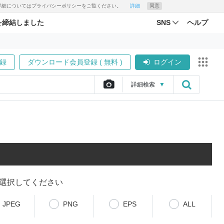
す。詳細についてはプライバシーポリシーをご覧ください。
詳細
同意
を締結しました
SNS
ヘルプ
録
ダウンロード会員登録 ( 無料 )
ログイン
詳細
検索
▼
選択してください
JPEG
PNG
EPS
ALL