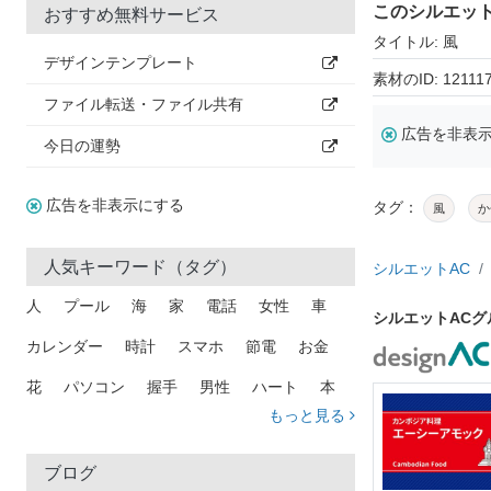
このシルエッ
おすすめ無料サービス
タイトル: 風
デザインテンプレート
素材のID: 12111
ファイル転送・ファイル共有
広告を非表
今日の運勢
広告を非表示にする
タグ：
風
か
人気キーワード（タグ）
シルエットAC
人
プール
海
家
電話
女性
車
シルエットAC
カレンダー
時計
スマホ
節電
お金
花
パソコン
握手
男性
ハート
本
もっと見る
矢印
猫
手
メール
トラック
木
犬
吹き出し
カメラ
星
プレゼント
ブログ