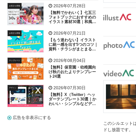
飛行機
グラフ
ビル
魚
家族
書類
2026年07月28日
お役立ち情報
【無料でかわいく】七五三
歩く
工場
会社
太陽
キラキラ
フォトブックにおすすめの
イラスト素材30選｜和風の
飾り付け素材が揃う
人物
虫眼鏡
花火
電車
ビジネス
2026年07月21日
お役立ち情報
子供
作業員
葉
相談
ピクトグラム
【もう迷わない】イラスト
に統一感を出す5つのコツ｜
資料・チラシがまとまるフ
リー素材の選び方
2026年08月04日
テンプレート
【無料】保育園・幼稚園向
け秋のおたよりテンプレー
ト24選
2026年07月30日
デザイン
【無料】X（Twitter）ヘッ
ダーテンプレート30選｜か
わいい・シンプルなどデザ
イン別に紹介
広告を非表示にする
このシルエットは
ドし放題です。