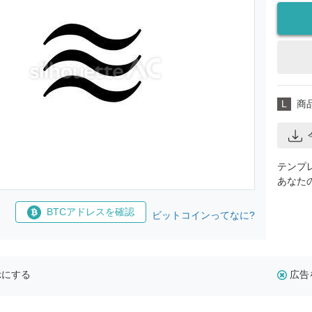
L
商
テンプ
あなた
BTCアドレスを確認
ビットコインってなに?
示にする
広告