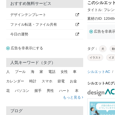
このシルエッ
おすすめ無料サービス
タイトル: フレ
デザインテンプレート
素材のID: 12048
ファイル転送・ファイル共有
広告を非表
今日の運勢
広告を非表示にする
タグ：
犬
動
イラスト
イヌ
人気キーワード（タグ）
人
プール
海
家
電話
女性
車
シルエットAC
カレンダー
時計
スマホ
節電
お金
シルエットAC
花
パソコン
握手
男性
ハート
本
もっと見る
矢印
猫
手
メール
トラック
木
犬
吹き出し
カメラ
星
プレゼント
ブログ