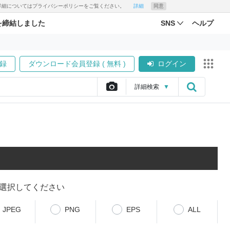
す。詳細についてはプライバシーポリシーをご覧ください。
詳細
同意
を締結しました
SNS
ヘルプ
録
ダウンロード会員登録 ( 無料 )
ログイン
詳細
検索
▼
選択してください
JPEG
PNG
EPS
ALL