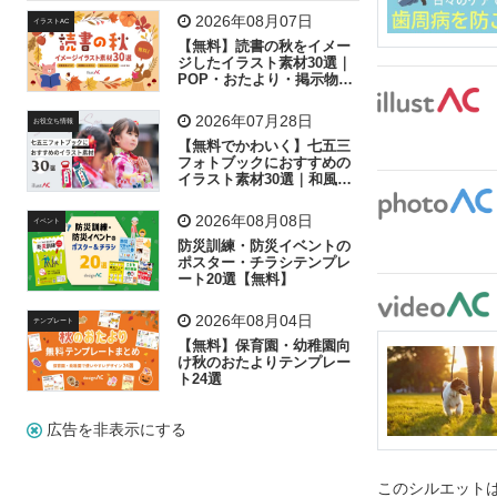
飛行機
グラフ
ビル
魚
家族
書類
2026年08月07日
イラストAC
【無料】読書の秋をイメー
歩く
工場
会社
太陽
キラキラ
ジしたイラスト素材30選｜
POP・おたより・掲示物に
おすすめ
人物
虫眼鏡
花火
電車
ビジネス
2026年07月28日
お役立ち情報
子供
作業員
葉
相談
ピクトグラム
【無料でかわいく】七五三
フォトブックにおすすめの
イラスト素材30選｜和風の
飾り付け素材が揃う
2026年08月08日
イベント
防災訓練・防災イベントの
ポスター・チラシテンプレ
ート20選【無料】
2026年08月04日
テンプレート
【無料】保育園・幼稚園向
け秋のおたよりテンプレー
ト24選
広告を非表示にする
このシルエットは