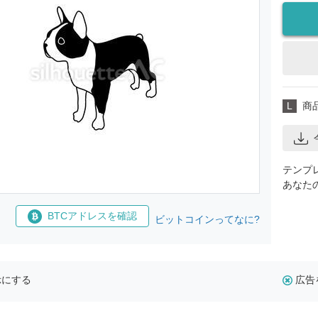
L
商
テンプ
あなた
BTCアドレスを確認
ビットコインってなに?
示にする
広告