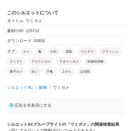
このシルエットについて
タイトル: ウミガメ
素材のID: 119712
ダウンロード: 508回
タグ：
カメ
亀
かめ
霊獣
ウミガメ
クラッシュ
タイマイ
アカウミガメ
アオウミガメ
絶滅危惧種
親子カメ
泳ぐ
子亀
上から
は虫類
シルエットAC
動物
ウミガメ
広告を非表示にする
シルエットACグループサイトの「ウミガメ」の関連検索結果
（同じアカウントで無料ダウンロードできます）