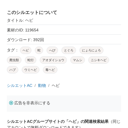
このシルエットについて
タイトル: ヘビ
素材のID: 119654
ダウンロード: 392回
タグ：
ヘビ
蛇
へび
とぐろ
にょろにょろ
爬虫類
蛇行
アオダイショウ
マムシ
ニシキヘビ
ハブ
ウミヘビ
毒ヘビ
シルエットAC
動物
ヘビ
広告を非表示にする
シルエットACグループサイトの「ヘビ」の関連検索結果
（同じ
アカウントで無料ダウンロードできます）