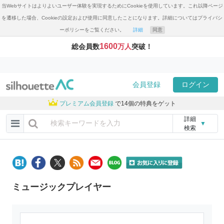
当Webサイトはよりよいユーザー体験を実現するためにCookieを使用しています。これ以降ページ
を遷移した場合、Cookieの設定および使用に同意したことになります。詳細についてはプライバシ
ーポリシーをご覧ください。
詳細
同意
1600
総会員数
万人
突破！
会員登録
ログイン
プレミアム会員登録
で14個の特典をゲット
詳細
▼
検索
ミュージックプレイヤー