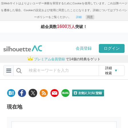
当Webサイトはよりよいユーザー体験を実現するためにCookieを使用しています。これ以降ページ
を遷移した場合、Cookieの設定および使用に同意したことになります。詳細についてはプライバシ
ーポリシーをご覧ください。
詳細
同意
1600
総会員数
万人
突破！
会員登録
ログイン
プレミアム会員登録
で14個の特典をゲット
詳細
▼
検索
現在地