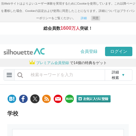
当Webサイトはよりよいユーザー体験を実現するためにCookieを使用しています。これ以降ページ
を遷移した場合、Cookieの設定および使用に同意したことになります。詳細についてはプライバシ
ーポリシーをご覧ください。
詳細
同意
1600
総会員数
万人
突破！
会員登録
ログイン
プレミアム会員登録
で14個の特典をゲット
詳細
▼
検索
学校