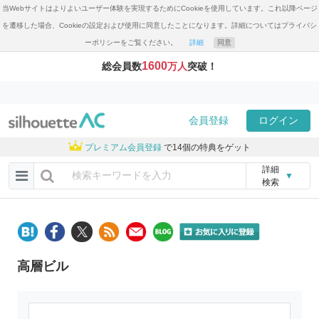
当Webサイトはよりよいユーザー体験を実現するためにCookieを使用しています。これ以降ページ
を遷移した場合、Cookieの設定および使用に同意したことになります。詳細についてはプライバシ
ーポリシーをご覧ください。
詳細
同意
1600
総会員数
万人
突破！
会員登録
ログイン
プレミアム会員登録
で14個の特典をゲット
詳細
▼
検索
高層ビル