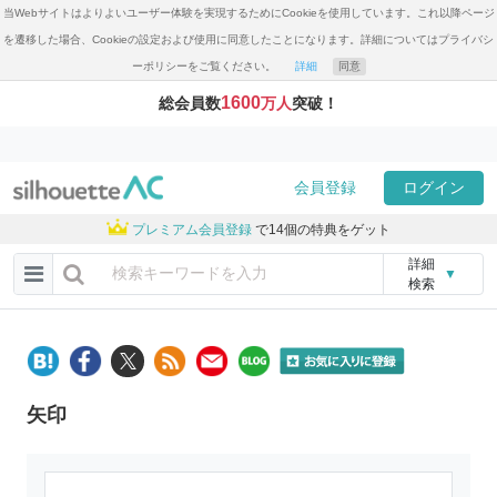
当Webサイトはよりよいユーザー体験を実現するためにCookieを使用しています。これ以降ページ
を遷移した場合、Cookieの設定および使用に同意したことになります。詳細についてはプライバシ
ーポリシーをご覧ください。
詳細
同意
1600
総会員数
万人
突破！
会員登録
ログイン
プレミアム会員登録
で14個の特典をゲット
詳細
▼
検索
矢印