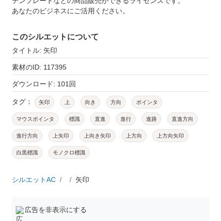
テンプレートなどの商品販売ができるライセンスです。
あなたのビジネスにご活用ください。
このシルエットについて
タイトル: 矢印
素材のID: 117395
ダウンロード: 101回
タグ：
矢印
上
向き
方向
ポインタ
マウスポインタ
標識
直進
進行
進路
直進方向
進行方向
上矢印
上向き矢印
上方向
上方向矢印
白黒標識
モノクロ標識
シルエットAC
矢印
広告を非表示にする