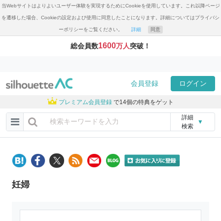
当Webサイトはよりよいユーザー体験を実現するためにCookieを使用しています。これ以降ページ
を遷移した場合、Cookieの設定および使用に同意したことになります。詳細についてはプライバシ
ーポリシーをご覧ください。
詳細
同意
1600
総会員数
万人
突破！
会員登録
ログイン
プレミアム会員登録
で14個の特典をゲット
詳細
▼
検索
妊婦