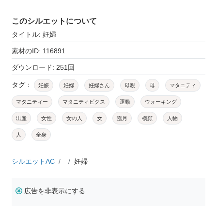
このシルエットについて
タイトル: 妊婦
素材のID: 116891
ダウンロード: 251回
タグ：
妊娠
妊婦
妊婦さん
母親
母
マタニティ
マタニティー
マタニティビクス
運動
ウォーキング
出産
女性
女の人
女
臨月
横顔
人物
人
全身
シルエットAC
妊婦
広告を非表示にする