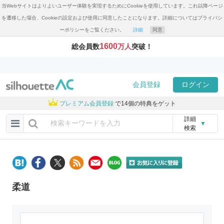
当Webサイトはよりよいユーザー体験を実現するためにCookieを使用しています。これ以降ページ
を遷移した場合、Cookieの設定および使用に同意したことになります。詳細についてはプライバシ
ーポリシーをご覧ください。
詳細
同意
1600
総会員数
万人
突破！
会員登録
ログイン
プレミアム会員登録
で14個の特典をゲット
詳細
▼
検索
柔道