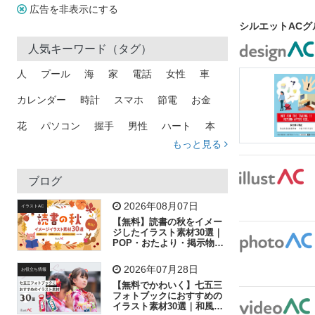
広告を非表示にする
シルエットAC
人気キーワード（タグ）
人
プール
海
家
電話
女性
車
カレンダー
時計
スマホ
節電
お金
花
パソコン
握手
男性
ハート
本
もっと見る
矢印
猫
手
メール
トラック
木
犬
吹き出し
カメラ
星
プレゼント
ブログ
飛行機
グラフ
ビル
魚
家族
書類
2026年08月07日
イラストAC
【無料】読書の秋をイメー
歩く
工場
会社
太陽
キラキラ
ジしたイラスト素材30選｜
POP・おたより・掲示物に
おすすめ
人物
虫眼鏡
花火
電車
ビジネス
2026年07月28日
お役立ち情報
子供
作業員
葉
相談
ピクトグラム
【無料でかわいく】七五三
フォトブックにおすすめの
イラスト素材30選｜和風の