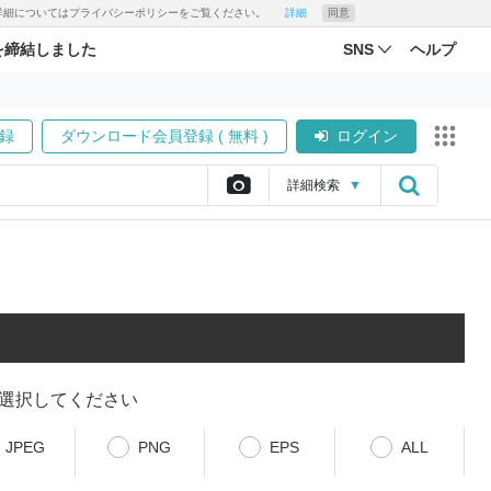
す。詳細についてはプライバシーポリシーをご覧ください。
詳細
同意
を締結しました
SNS
ヘルプ
録
ダウンロード会員登録 ( 無料 )
ログイン
詳細
検索
▼
選択してください
JPEG
PNG
EPS
ALL