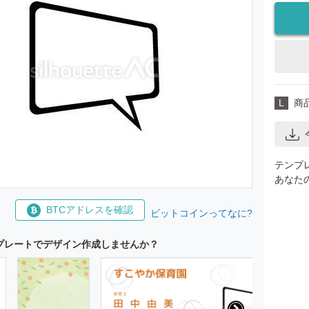
L
商
テンプ
あなた
BTCアドレスを確認
ビットコインってなに?
プレートでデザイン作成しませんか？