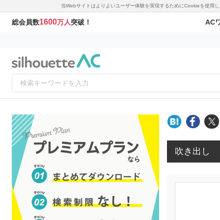
当Webサイトはよりよいユーザー体験を実現するためにCookieを使
1600
AC
総会員数
万人
突破！
吹き出し