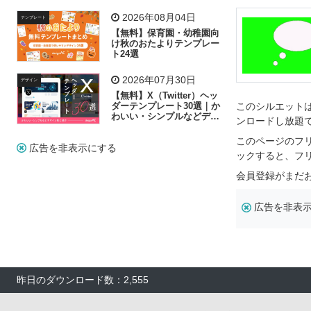
飾り付け素材が揃う
2026年08月04日
テンプレート
【無料】保育園・幼稚園向
け秋のおたよりテンプレー
ト24選
2026年07月30日
デザイン
【無料】X（Twitter）ヘッ
ダーテンプレート30選｜か
このシルエットは
わいい・シンプルなどデザ
ンロードし放題
イン別に紹介
このページのフ
広告を非表示にする
ックすると、フ
会員登録がまだ
広告を非表
昨日のダウンロード数：2,555