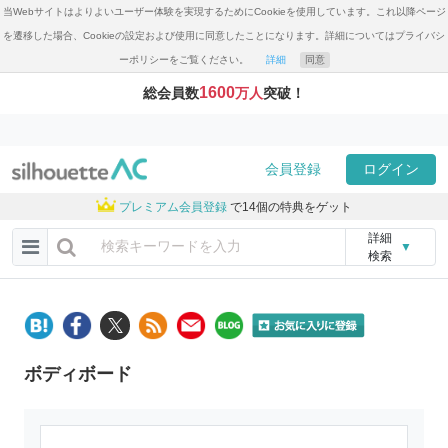
当Webサイトはよりよいユーザー体験を実現するためにCookieを使用しています。これ以降ページ
を遷移した場合、Cookieの設定および使用に同意したことになります。詳細についてはプライバシ
ーポリシーをご覧ください。
詳細
同意
1600
総会員数
万人
突破！
会員登録
ログイン
プレミアム会員登録
で14個の特典をゲット
詳細
▼
検索
ボディボード